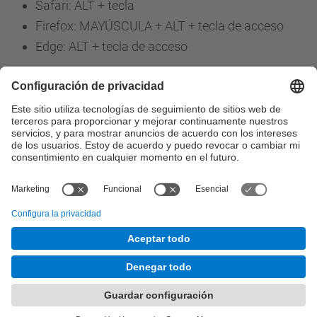
Safari: ALT + tecla
Firefox: MAYÚSCULA + ALT + tecla de acceso
Edge: ALT + tecla de acceso
Contacto
Formulario de contacto
© UPC
contact:ccia2018@easychair.org
Desarrollado con
Mapa del Sitio
Accesibilidad